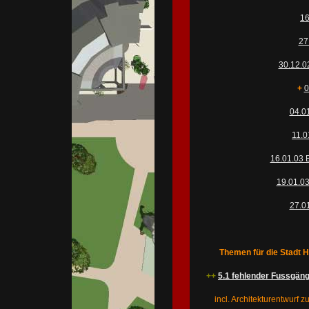
16
27
30.12.02
+
0
04.0
11.0
16.01.03 
19.01.03
27.0
Themen für die Stadt Hag
++
5.1 fehlender Fussgäng
incl. Architekturentwurf z