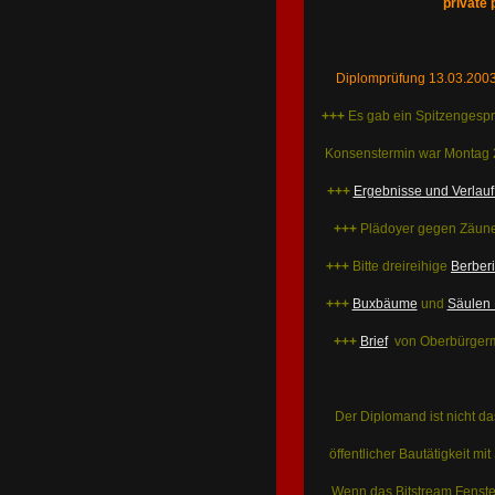
private 
Diplomprüfung 13.03.2003
+++
Es gab ein Spitzengesp
Konsenstermin war Montag 2
+++
Ergebnisse und Verlauf
+++
Plädoyer gegen Zäune
+++
Bitte dreireihige
Berber
+++
Buxbäume
und
Säulen 
+++
Brief
von Oberbürgerme
Der Diplomand ist nicht d
öffentlicher Bautätigkeit mi
Wenn das Bitstream Fenster f