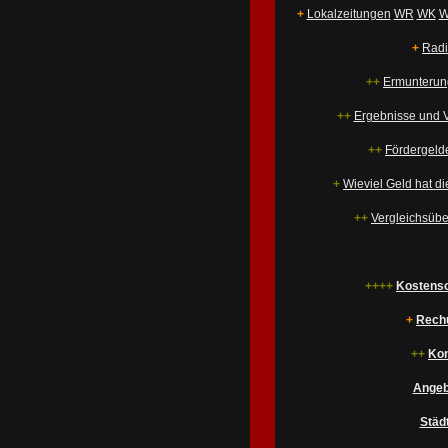
+
Lokalzeitungen
WR
WK
W
+
Radi
++
Ermunterun
++
Ergebnisse und V
++
Fördergelde
+
Wieviel Geld hat di
++
Vergleichsübe
++++
Kostensc
+
Rechu
++
Kon
Angeb
Städ