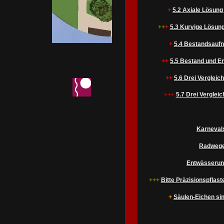
+
5.2 Axiale Lösung
++
+
5.3 Kurvige Lösung
+
5.4 Bestandsaufn
++
5.5 Bestand und En
++
5.6 Drei Verglei
+++
5.7 Drei Vergleic
Karnevals
Radwegep
Entwässerun
+++
Bitte Präzisionspflaste
+
Säulen-Eichen sin