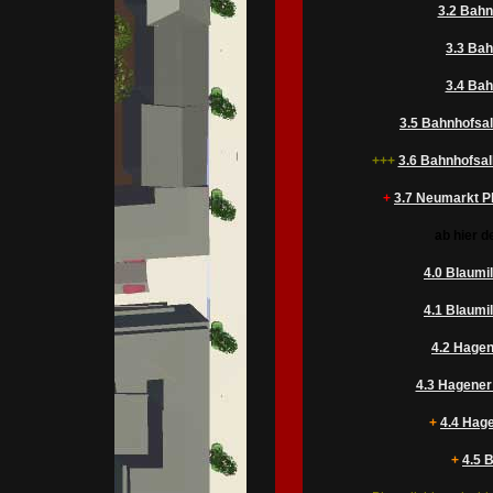
3.2 Bahn
3.3 Bah
3.4 Bah
3.5 Bahnhofsal
+++
3.6 Bahnhofsal
+
3.7 Neumarkt Pl
ab hier d
4.0 Blaumil
4.1 Blaumil
4.2 Hagen
4.3 Hagener
+
4.4 Hage
+
4.5 