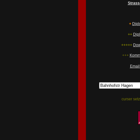
Strass
+
Dipl
++
Dip
+++++
Dow
+++
Kommu
Email
curser setz