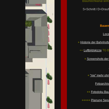
Blaumilchkanal wirk
S=Schnitt / D=Drauf
Bauen 
Loca
+
Historie der Bahnhofs
++
Luftbildskizze
TG B
+
Screenshots der
+
"nie" mehr oh
Fotoarchiv
++
Fotodoku Baus
+++++
Planung Sepa