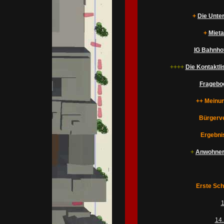
+
Die Unte
+
Mieta
IG Bahnhof
++++
Die Kontaktl
Fragebo
++ Meinun
Bürgerv
Ergebni
+
Anwohnerb
Erste Schr
1
14.