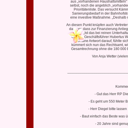
aus „vorhandenen Haushaltsmitteln”
selbst, noch die angeblich „vorhande
Prioritätenliste. Das versucht Käm
Sanierungsbedarf in der Bahnhofstr
eine investive Maßnahme. „Deshalb mu
An diesen Punkt knüpfen auch Vertrete
darüber, dass zur Finanzierung Anli
sollen. „Ist das bei reinen Unterh
Grünen-Geschäftsführer Hubertus Wol
spontane Antwort darauf, fühlte 
kümmert sich nun das Rechtsamt, wi
Gesamtrechnung ohne die 180 000 Eu
Von Anja Wetter (viele
______________________________
Komment
- Gut das Herr RP Die
- Es geht um 550 Meter B
- Herr Diegel bitte lassen
- Baut einfach das Beste was üb
- 20 Jahre sind genu