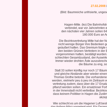
27.02.2008
(Bild: Baumreiche unfrisierte, unge
Hagen-Mitte. (ko) Die Bahnhofst
verbindet, war vor Jahrzehnten e
den nächsten vier Jahren sollen 6
180.000 Euro an A
Die Bezirksvertretung Mitte hat der
nicht wenige Bürger ihre Bedenken 
geäußert hatten. Das Gremium folgte
den beiden Grünen-Vertretern in der
vorgenommen hatten, bestätigt wurden.
schlechten Gesamtzustand, der Auswirku
Immer wieder drohten Äste auszubreche
die Bäume zu eng, so 
Statt 33 sollen künftig nur noch 17 Bäu
und gleiche Abstände aber wieder einen
Thomas Grothe betonte. Die vorhandenen
werden, vielmehr peu à peu im Zeitraum vo
vertretung zudem, dass über die 17 Ersa
pflanzt werden sollen. Ein ersatzloser For
in der Innenstadt nicht vertretbar. Bezi
dass keinem Politiker in Hagen die Zusti
akzep
Wie schlecht es um die Hagener Luft beste
das Anfang März vorgelegt wird. Für Dezer