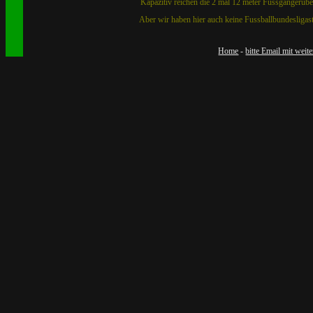
Kapazitiv reichen die 2 mal 12 meter Fussgängerüber
Aber wir haben hier auch keine Fussballbundesligas
Home
-
bitte Email mit weit