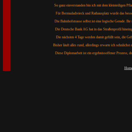
So ganz einverstanden bin ich mit dem kleinteiligen Pfla
Für Bermudadreieck und Rathausplatz wurde das besser
Die Bahnhofstrasse selbst ist eine logische Gerade. Ihr
Die Deutsche Bank AG hat in das Straßenprofil hinein
Die nächsten 4 Tage werden damit gefüllt sein, die G
Bisher läuft alles rund, allerdings erwarte ich sehnlich
Diese Diplomarbeit ist ein ergebnissoffener Prozess, d
Hom